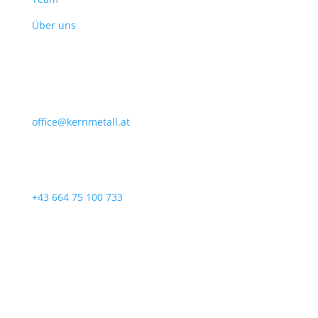
Über uns
E-Mail
office@kernmetall.at
Telefon
+43 664 75 100 733
Anschrift
Badendorf 12d
8413 Ragnitz
Österreich